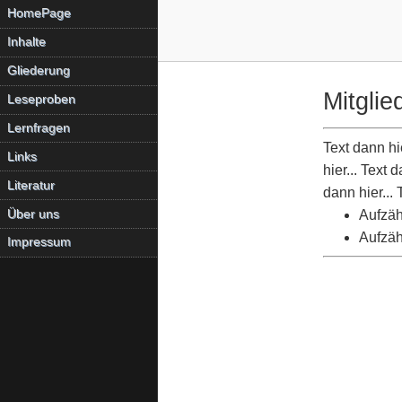
HomePage
Inhalte
Gliederung
Mitgli
Leseproben
Lernfragen
Text dann hie
Links
hier... Text 
Literatur
dann hier... 
Über uns
Aufzä
Aufzä
Impressum